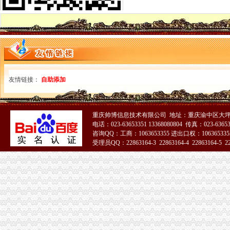
常发股份：2011年年度报告
重庆市人民工作报告（2015年1月18日奇帆）_中国经济网——
重庆市沙坪坝区人民工作报告.doc
重庆_中国简况_中国网
2015年重庆市工作报告(全文)_公考大赢家_新浪博客
重庆市四届人大三次会议开幕式-蔡律-职业日志-价值中国网
【原创】常州幼儿园调适手册出炉了_第1页_常州家长交流基地平台_
友情链接：
自助添加
雷科防务：重大资产出售暨关联交易报告书（草案）--新闻频道-大智慧
常州市国民经济和发展第十三个五年规划纲要_两会政策库_2017
张家口2吨耐酸碱化粪池一体化污水处理化粪池农村改造化粪池_·一体
重庆帅博信息技术有限公司 地址：重庆渝中区大坪
江苏房地产土地估价与资产评估有限公司.doc-房地产-文档在线
电话：023-63653351 13368080804 传真：023-6365
2015年重庆市工作报告-第2页-礼拜五书网
咨询QQ：工商：1063653355 进出口权：1063653355
通化10T防腐蚀污水储罐盐酸储罐废液处理成套系统_塑料水箱平底水
受理员QQ：22863164-3 22863164-4 22863164-5 228
常州外资公司注册：找新北龙虎塘代理记账会计税务外包服务代办
51La
常州内资公司注册：广发-商标注册、公司注册、转让、注销、验资、
江苏常州市工业地产市场调研全面报告-MBA智库文档
【常州武进区咨询服务企业名录】_第9页_顺企网
礼嘉办税务登记证
重庆市工作报告-咸市工作报告_书业网
www.45r.com_www.r5229.com_www.u3014.com：高端室内设计师培
瑞杰塑料2014年年度报告