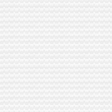
鼎盛天工：重大资产置换及发行股份购买资产暨关联交易报告书摘要
常发股份：重大资产出售暨关联交易预案（修订稿）_搜狐财经_搜狐网
重庆科大学附属儿童院
雷科防务：发行股份及支付现金购买资产并募集配套资金暨重大资产重
[年报]常发股份：2011年年度报告-[中财网]
雷科防务：中信建投证券股份有限公司关于公司重大资--新闻频道-大
[关联交易]常发股份：重大资产出售暨关联交易预案-[中财网]
[关联交易]*ST盛工：重大资产置换及发行股份购买资产暨关联交易报告
[关联交易]常发股份：重大资产出售暨关联交易预案-[中财网]
2015年武进区流动人口子女积分入学管理制度详解,家长们必读！-
重庆两江新区管理办法_网易新闻
雷科防务：发行股份及支付现金购买资产并募集配套资金暨重大资产重
[关联交易]*ST盛工：重大资产置换及发行股份购买资产暨关联交易报告
[关联交易]*ST盛工：重大资产置换及发行股份购买资产暨关联交易报告
常发股份：2011年年度报告
重庆市人民工作报告（2015年1月18日奇帆）_中国经济网——
重庆市沙坪坝区人民工作报告.doc
重庆_中国简况_中国网
2015年重庆市工作报告(全文)_公考大赢家_新浪博客
重庆市四届人大三次会议开幕式-蔡律-职业日志-价值中国网
【原创】常州幼儿园调适手册出炉了_第1页_常州家长交流基地平台_
雷科防务：重大资产出售暨关联交易报告书（草案）--新闻频道-大智慧