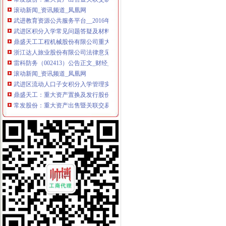
滚动新闻_资讯频道_凤凰网
武进教育资源公共服务平台__2016年武进区流动人口子女积分入学告
武进区积分入学常见问题答疑及材料规范_常州幼升小_家长帮
鼎盛天工工程机械股份有限公司重大资产置换及发行股份购买资产暨关
浙江达人旅业股份有限公司法律意见书_达人旅业（）_公告正文
雷科防务（002413）公告正文_财经_凤凰网
滚动新闻_资讯频道_凤凰网
武进区流动人口子女积分入学管理实行细则【2014年-2017年常州家长
鼎盛天工：重大资产置换及发行股份购买资产暨关联交易报告书摘要
常发股份：重大资产出售暨关联交易预案（修订稿）_搜狐财经_搜狐网
重庆科大学附属儿童院
雷科防务：发行股份及支付现金购买资产并募集配套资金暨重大资产重
[年报]常发股份：2011年年度报告-[中财网]
雷科防务：中信建投证券股份有限公司关于公司重大资--新闻频道-大
[关联交易]常发股份：重大资产出售暨关联交易预案-[中财网]
[关联交易]*ST盛工：重大资产置换及发行股份购买资产暨关联交易报告
[关联交易]常发股份：重大资产出售暨关联交易预案-[中财网]
2015年武进区流动人口子女积分入学管理制度详解,家长们必读！-
重庆两江新区管理办法_网易新闻
雷科防务：发行股份及支付现金购买资产并募集配套资金暨重大资产重
[关联交易]*ST盛工：重大资产置换及发行股份购买资产暨关联交易报告
[关联交易]*ST盛工：重大资产置换及发行股份购买资产暨关联交易报告