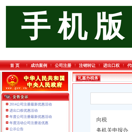
手 机 版
首 页
成功案例
公司注册
注销转让
进出口权
代
礼嘉办税务
登记证
2014公司注册最新优惠活动
进出口权优惠活动
年度公司注册最新优惠活动
向税
年度活动公司注册送优惠
重庆鸽牌电线电缆有限公司 渝北10010万 (进出口权)
公示公告
务机关申报办