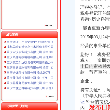
重庆傲志众达投资咨询有限责任公司 渝九1000万 （增资）
重庆泰盛贷款咨询有限公司 渝高 （工商注册）
理税务登记。
重庆途烁科技有限公司 渝北200万 （工商注册）
税务登记证的
重庆展优科技有限公司 渝中3万 （工商注册）
咨询>历史咨
重庆花香蔓尼服饰有限公司 渝中30万 （工商注册）
重庆雷森堡网络科技有限公司 渝北10万 （工商注册）
能否重新办理
重庆科发表面处理有限责任公司 渝北800万 （进出口权）
成功案例
2015年03月2
重庆德谋生产力促进中心有限公司 渝大10万 （工商注册）
成都国科海博信息技术股份有限公司重庆分公司 渝江 （工商注册）
经营的事业单
重庆吉沃农业科技有限公司 渝南500万 （工商注册）
重庆鸽牌电线电缆有限公司 渝北10010万 (进出口权)
您好！ 税务
重庆傲志众达投资咨询有限责任公司 渝九1000万 （增资）
税人、 逾期
重庆泰盛贷款咨询有限公司 渝高 （工商注册）
十日内审核并
重庆途烁科技有限公司 渝北200万 （工商注册）
款；节严重的
重庆展优科技有限公司 渝中3万 （工商注册）
重庆花香蔓尼服饰有限公司 渝中30万 （工商注册）
企业，
重庆雷森堡网络科技有限公司 渝北10万 （工商注册）
重庆科发表面处理有限责任公司 渝北800万 （进出口权）
持有关证件，城
重庆德谋生产力促进中心有限公司 渝大10万 （工商注册）
《中华人民共和
成都国科海博信息技术股份有限公司重庆分公司 渝江 （工商注册）
证
经营的纳税
重庆吉沃农业科技有限公司 渝南500万 （工商注册）
发布日
公司位置（地图）
内，