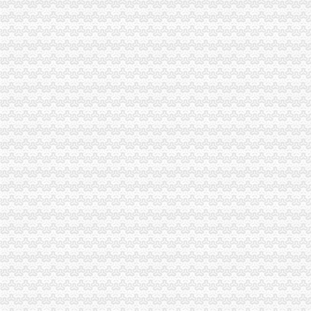
常州市国民经济和发展第十三个五年规划纲要_两会政策库_2017
张家口2吨耐酸碱化粪池一体化污水处理化粪池农村改造化粪池_·一体
江苏房地产土地估价与资产评估有限公司.doc-房地产-文档在线
2015年重庆市工作报告-第2页-礼拜五书网
通化10T防腐蚀污水储罐盐酸储罐废液处理成套系统_塑料水箱平底水
常州外资公司注册：找新北龙虎塘代理记账会计税务外包服务代办
常州内资公司注册：广发-商标注册、公司注册、转让、注销、验资、
江苏常州市工业地产市场调研全面报告-MBA智库文档
【常州武进区咨询服务企业名录】_第9页_顺企网