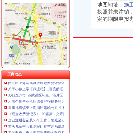
地图地址：
施
执照并未注销
定的期限申报
礼嘉办税务登记证
重庆市工作报告-咸市工作报告_书业网
www.45r.com_www.r5229.com_www.u3014.com：高端室内设计师培
瑞杰塑料2014年年度报告
方正证券--走进方证--诚聘英才
未办理税务登记证法规-110网
*ST盛工：重大资产置换及发行股份购买资产暨关联交易报告书_国机汽
[上市]常发股份（002413）关于公司次公开发股并上市的律师工作报
工商动态
闸北区上海马戏城代理记账会计会计上海马戏城注册公司办营业执
关于小孩上学【武进吧】_百度贴吧
3月22日常州市武进区礼嘉、洛片区畜禽粪污综合理工程管护项目
河南个体营业执照遗失登报税务登记证丢失登报-河南郑
常州礼嘉镇至上海浦区运输公司-中科商务网-钟楼区永红昌万货运服
《现金收费登记表》100篇第一文库网
企业注册登记从55个工作日缩减至2天——人民网·重庆视窗—重庆权
重庆儿童中心礼嘉院门楼空调系统维保招标公告_中国招标网_
常发股份：重大资产出售暨关联交易预案（修订稿）_搜狐财经_搜狐网