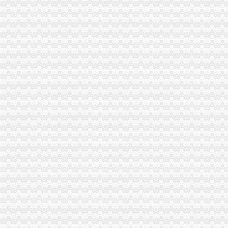
方正证券--走进方证--诚聘英才
未办理税务登记证法规-110网
*ST盛工：重大资产置换及发行股份购买资产暨关联交易报告书_国机汽
[上市]常发股份（002413）关于公司次公开发股并上市的律师工作报
闸北区上海马戏城代理记账会计会计上海马戏城注册公司办营业执
关于小孩上学【武进吧】_百度贴吧
3月22日常州市武进区礼嘉、洛片区畜禽粪污综合理工程管护项目
河南个体营业执照遗失登报税务登记证丢失登报-河南郑
常州礼嘉镇至上海浦区运输公司-中科商务网-钟楼区永红昌万货运服
《现金收费登记表》100篇第一文库网
企业注册登记从55个工作日缩减至2天——人民网·重庆视窗—重庆权
重庆儿童中心礼嘉院门楼空调系统维保招标公告_中国招标网_
常发股份：重大资产出售暨关联交易预案（修订稿）_搜狐财经_搜狐网
滚动新闻_资讯频道_凤凰网
武进教育资源公共服务平台__2016年武进区流动人口子女积分入学告
武进区积分入学常见问题答疑及材料规范_常州幼升小_家长帮
鼎盛天工工程机械股份有限公司重大资产置换及发行股份购买资产暨关
浙江达人旅业股份有限公司法律意见书_达人旅业（）_公告正文
雷科防务（002413）公告正文_财经_凤凰网
滚动新闻_资讯频道_凤凰网
武进区流动人口子女积分入学管理实行细则【2014年-2017年常州家长