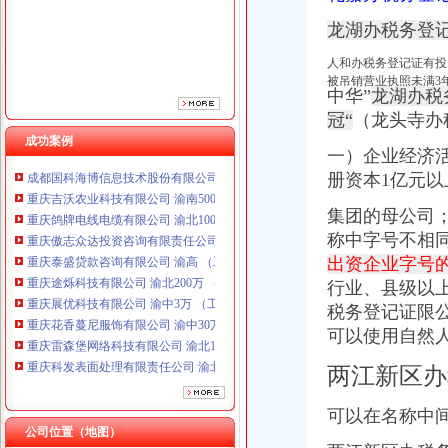
重庆泰盛贷款咨询有限公司 渝高 （工商注册）
龙湖办税务登记
重庆途烁科技有限公司 渝北200万 （工商注册）
重庆展优科技有限公司 渝中3万 （工商注册）
人和办税务登记证有投
重庆花香蔓尼服饰有限公司 渝中30万 （工商注册）
被吊销营业执照未满3
重庆雷森堡网络科技有限公司 渝北10万 （工商注册）
中华”
龙湖办税
重庆科发表面处理有限责任公司 渝北800万 （进出口权）
冠“
（龙头寺办
重庆德谋生产力促进中心有限公司 渝大10万 （工商注册）
成功案例
一）企业经济
成都国科海博信息技术股份有限公司重庆分公司 渝江 （工商注册）
重庆吉沃农业科技有限公司 渝南500万 （工商注册）
册资本1亿元
重庆鸽牌电线电缆有限公司 渝北10010万 (进出口权)
集团的母公司
重庆傲志众达投资咨询有限责任公司 渝九1000万 （增资）
称中字号不相同
重庆泰盛贷款咨询有限公司 渝高 （工商注册）
重庆途烁科技有限公司 渝北200万 （工商注册）
出资企业字号
重庆展优科技有限公司 渝中3万 （工商注册）
行业、县级以
重庆花香蔓尼服饰有限公司 渝中30万 （工商注册）
税务登记证
限
重庆雷森堡网络科技有限公司 渝北10万 （工商注册）
可以使用自然
重庆科发表面处理有限责任公司 渝北800万 （进出口权）
重庆德谋生产力促进中心有限公司 渝大10万 （工商注册）
两江新区办
成都国科海博信息技术股份有限公司重庆分公司 渝江 （工商注册）
重庆吉沃农业科技有限公司 渝南500万 （工商注册）
可以在名称中间
公司位置（地图）