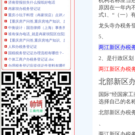
机构名称应当
冉家坝办税务登记证
原因在一年内
重庆小玩子料理（冉家坝店）点评,小玩子料理（冉家坝店）地址_电
式1、“（一）
【重庆房产问答,重庆房地产知识、房产政策常见问题解读】-重庆安
中衡设计：国浩律师（上海）事务所关于公司2015年度非公开发行人民
龙头寺办税务登
谁有保办电话_就是冉家坝院区住院部一楼保办的电话。谁_宝宝树
【重庆房产问答,重庆房地产知识、房产政策常见问题解读】-重庆安
5、
人和办税务登记证
国税税务登记证办理流程有哪些？-【设计本有问必答】
两江新区办税
个体工商户办税务登记证.doc
2、是行政区划
办理税务登记应提供证件资料有哪些？
清浦区城西路,个体户请问在那里办理税务登记证？-淮安市国家税务
两江新区办税
青岛新办个体工商户不需单办理税务登记证青报网-青岛日报官网
汽博中心办税务登记证
北部新区
【58同城】文二道街汽车年检_文二道街汽车年检费用_文二道街
[关联交易]ST澄海：向定对象发行股份购买资产并募集配套资金暨关
国际”经国家
高质量精锻/润宇精锻/江苏润宇/江苏润宇精锻有限公司官方网站
选择自己的名
广发证券
我是一个销售汽车配件的在办理税务登记证的时候国税局的人要求缴纳
北部新区办税
龙头寺办税务登记证
[年终总结大会策划方案]年终总结大会方案
、
毕节市人民门户网站·区县工作报告
两江新区办税务
2016年度各机关、部门工作任务书-吴堡县人民