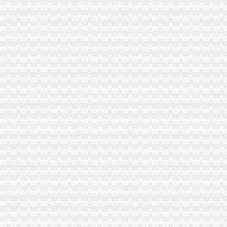
未办理税务登记证法规-110网
重庆城市交通开发投资（集团）有限公司2011年度第一期中期票据募集
重庆城市交通开发投资（集团）有限公司公开发行2016年公司券募集
还在问税务登记证怎么办理？现在企业无需再办税务登记！_税务登记
北环办税务登记证
河北国家地税网上申报系统范文doc下载_爱问共享资料
【西安城北家政|城北家政服务】-西安城北家政今题网
【深圳深大北门税务登记|税务登记证办理|代理税务登记】-深圳赶集网
【凤凰网】西安放宽户籍准入户口登记指南发布3月1日可办理-网媒-
如何在北京办理公司注册北京企业注册北京公司注册_第1页_北京小
大竹林办税务登记证
[公告]江南化工：2012年半年度财务会计报告-[中财网]
山东省人民关于印发《山东省文物保护条例》等法规的通知
华新水泥股份有限公司2010年度第一期中期票据募集说明书-券频道-
四川路桥融资融券-融资融券-四川路桥融资余额
地政管理的相关法规条例,房地产市场行业资讯,地政管理的相关法规
光电园办税务登记证
东方园林：中信建投证券股份有限公司、国泰君安证券股份有限公司关
福建省采购网上竞价公告FJ2007AWJ099
关于江西省2016年国民经济和发展计划执行况与2017年国民经
2016年温州市龙湾区工作报告-第2页-礼拜五书网
安溪县2017年工作报告-县（市、区）工作报告-报告总结-信息