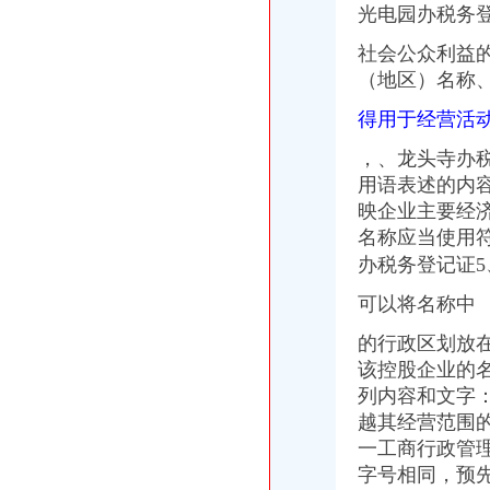
光电园办税务登
东方园林：中信建投证券股份有限公司、国泰君安证券股份有限公司关
福建省采购网上竞价公告FJ2007AWJ099
社会公众利益
关于江西省2016年国民经济和发展计划执行况与2017年国民经
（地区）名称
2016年温州市龙湾区工作报告-第2页-礼拜五书网
安溪县2017年工作报告-县（市、区）工作报告-报告总结-信息
得用于经营活
财富中心办税务登记证
长沙市门户网站--金水西路标准厂房电梯采购及安装公开招标招标
，、
龙头寺办
财务负责人要求第一文库网
用语表述的内
公司社保怎么办理？用人单位如何办理保险缴费登记？-金陵热线
映企业主要经
西安税务登记办理和变更就找乐邦财务-爱喇叭网
名称应当使用
济南公司注册代理|资质办理_济南代理记账-山东嘉志企业管理咨询有限
办税务登记证5
龙湖办税务登记证
招商银行--亚厦股份（002375）2010年年度报告
可以将名称中
（上接93版）-新闻频道-和讯网
广州试点商事登记改革份新版营业执照今日出炉_广州房地产_房掌柜
的行政区划放
26.郑州市第25批交办件查处况及办理信息汇总表（截止8月18日18
该控股企业的
星辉车模：广发证券股份有限公司关于公司重大资产购买之立财务顾
列内容和文字
北部新区办税务登记证
越其经营范围
泾源县城乡建设和环境保护局换热机组项目采购招标公告-十环招
一工商行政管
师协理证如何注册-家居装修互动问答
字号相同，预
S*ST中辽：收购报告书_股票频道_证券之星