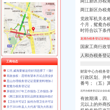
两江新区办税
两江新区办税
党政军机关名
农业园区
任丘农业园区,古洋农业园区-任丘市古洋现代农业园
个月，鸳鸯办
农业园区封面矢量图__广告设计_广告设计_矢量图库_昵图网nipic.com
时符合以下条
上海现代农业园区
龙湖办税务登记证例如
渭南市富平荆山现代休闲农业园区被评为省级农业园区
【奉贤农业园区招聘求职问题|工作职场问答】-看准网
国家工商行政
悦来办税务登记证
个体户如何办理税务登记证？
人和办税务登
个体工商户想办理税务登记证,需要提供哪些资料？
工商动态
12月,威海要被这些好消息撑了！随便一来就这么多！_搜狐财经_
简政放权：昆明有望本月试点营业执照“一照一码”
财富中心办税务登
昆山办理税务登记证需要资料增加-法律法规-昆山公司工商注册-公司注
行政区划、并
鸳鸯办税务登记证
番号；（五）
茅箭区2017年工作报告-工作报告-茅箭区
《两江新区直管区品牌发展励补助办法》-两江新区官网
北环办税务登记证企业自成
【卫生许可证】如何办理卫生许可证_开店百科_315货源网
有效期满，四、
关于2014年县人大代表“我为大邑发展献一策”办理况的报告
元以上的外商投
济南登报挂失什么报纸好电话