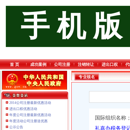
手 机 版
首 页
成功案例
公司注册
注销转让
进出口权
代
专业核名
2014公司注册最新优惠活动
进出口权优惠活动
年度公司注册最新优惠活动
国际组织名称
重庆鸽牌电线电缆有限公司 渝北10010万 (进出口权)
年度活动公司注册送优惠
重庆傲志众达投资咨询有限责任公司 渝九1000万 （增资）
公示公告
礼嘉办税务登记