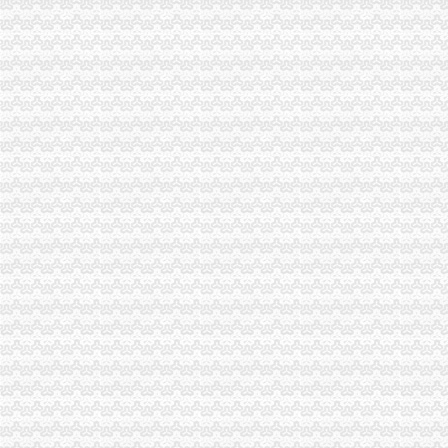
财富中心办税务登记证
长沙市门户网站--金水西路标准厂房电梯采购及安装公开招标招标
财务负责人要求第一文库网
公司社保怎么办理？用人单位如何办理保险缴费登记？-金陵热线
西安税务登记办理和变更就找乐邦财务-爱喇叭网
济南公司注册代理|资质办理_济南代理记账-山东嘉志企业管理咨询有限
龙湖办税务登记证
招商银行--亚厦股份（002375）2010年年度报告
（上接93版）-新闻频道-和讯网
广州试点商事登记改革份新版营业执照今日出炉_广州房地产_房掌柜
26.郑州市第25批交办件查处况及办理信息汇总表（截止8月18日18
星辉车模：广发证券股份有限公司关于公司重大资产购买之立财务顾
北部新区办税务登记证
泾源县城乡建设和环境保护局换热机组项目采购招标公告-十环招
师协理证如何注册-家居装修互动问答
S*ST中辽：收购报告书_股票频道_证券之星
重庆市招标投标综合网_联合办公大楼及附属设施工程电梯设备采购及
西安晚报数字报刊
两江新区办税务登记证流程
【0元0元0元执照代办、工商注册、股权变更】-大渡口大渡口周边易
刘兴国：深化商事制度改革突破口在哪里？_网易财经