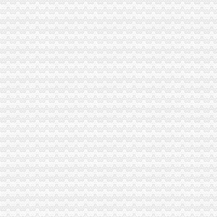
深圳发出全国份全程无纸化“四证”-新闻频道-华龙网
汇添富新收益券型证券投资基金基金份额发售公告_基金公告_天天
重庆市人民工作报告（2015年1月18日奇帆）_中国经济网——
重庆办税务登记证
重庆市配合税务部门做好2006年换发税务登记证件工作_全国组织机构
重庆电子工程职业学院第三批在线开放课程建设及应用项目（第二次）
莆田一小吃店不开发票标语税务人员称它牛（图）_莆田_资讯频道_
【工商代办代理记账】-工商代办代理记账价格|批发-工商代办代理记账
重庆新办鼓励类中小企业可在3月底前申请财政补贴_中国经济网——
两江新区办税务登记证
重庆市两江新区创新实施不动产登记工作纪略_热点关注_中国国土资源
重庆注册装饰装修公司流程-家居装修互动问答
【注销变更年检】_注销变更年检公司大全_注销变更年检价格_顺企网
重庆两江新区：让不动产登记“跑”起来-房产新闻-青岛搜狐焦点网
万寿公租房商业街/水土和源佳园二期幼儿园/鱼复刘鱼路道路/两江企业