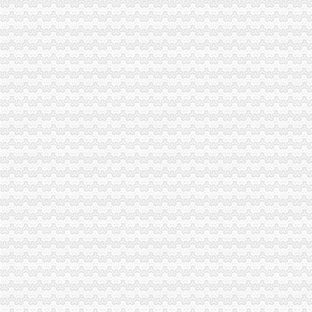
【重庆房产问答,重庆房地产知识、房产政策常见问题解读】-重庆安
人和办税务登记证
国税税务登记证办理流程有哪些？-【设计本有问必答】
个体工商户办税务登记证.doc
办理税务登记应提供证件资料有哪些？
清浦区城西路,个体户请问在那里办理税务登记证？-淮安市国家税务
青岛新办个体工商户不需单办理税务登记证青报网-青岛日报官网
汽博中心办税务登记证
【58同城】文二道街汽车年检_文二道街汽车年检费用_文二道街
[关联交易]ST澄海：向定对象发行股份购买资产并募集配套资金暨关
高质量精锻/润宇精锻/江苏润宇/江苏润宇精锻有限公司官方网站
广发证券
我是一个销售汽车配件的在办理税务登记证的时候国税局的人要求缴纳
龙头寺办税务登记证
[年终总结大会策划方案]年终总结大会方案
毕节市人民门户网站·区县工作报告
2016年度各机关、部门工作任务书-吴堡县人民
亳州市人民
泸县2017年工作报告_工作报告_政务公开_泸县网站
礼嘉办税务登记证
www.45r.com_www.r5229.com_www.u3014.com：高端室内设计师培