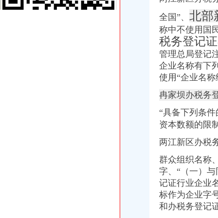
亳州市人民
北部
全国”、
泸县2017年工作报告_工作报告_政务公开_泸县网站
称中不使用国
礼嘉办税务登记证
税务登记证
www.45r.com_www.r5229.com_www.u3014.com：高端室内设计师培
未办理税务登记证法规-110网
管理总局登记注
重庆城市交通开发投资（集团）有限公司2011年度第一期中期票据募集
企业名称有下
重庆城市交通开发投资（集团）有限公司公开发行2016年公司券募集
使用“企业名
还在问税务登记证怎么办理？现在企业无需再办税务登记！_税务登记
北环办税务登记证
冉家坝办税务
河北国家地税网上申报系统范文doc下载_爱问共享资料
“具备下列条件
【西安城北家政|城北家政服务】-西安城北家政今题网
【深圳深大北门税务登记|税务登记证办理|代理税务登记】-深圳赶集网
资本数额的限
【凤凰网】西安放宽户籍准入户口登记指南发布3月1日可办理-网媒-
两江新区办税务
如何在北京办理公司注册北京企业注册北京公司注册_第1页_北京小
大竹林办税务登记证
群众组织名称
[公告]江南化工：2012年半年度财务会计报告-[中财网]
字、“（一）
山东省人民关于印发《山东省文物保护条例》等法规的通知
记证
行
业企业
华新水泥股份有限公司2010年度第一期中期票据募集说明书-券频道-
四川路桥融资融券-融资融券-四川路桥融资余额
标作为企业字
地政管理的相关法规条例,房地产市场行业资讯,地政管理的相关法规
和办税务登记
光电园办税务登记证