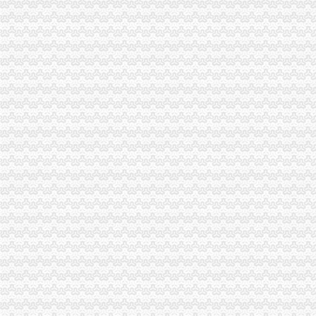
农业园区封面矢量图__广告设计_广告设计_矢量图库_昵图网nipic.com
上海现代农业园区
渭南市富平荆山现代休闲农业园区被评为省级农业园区
【奉贤农业园区招聘求职问题|工作职场问答】-看准网
悦来办税务登记证
个体户如何办理税务登记证？
个体工商户想办理税务登记证,需要提供哪些资料？
12月,威海要被这些好消息撑了！随便一来就这么多！_搜狐财经_
简政放权：昆明有望本月试点营业执照“一照一码”
昆山办理税务登记证需要资料增加-法律法规-昆山公司工商注册-公司注
鸳鸯办税务登记证
茅箭区2017年工作报告-工作报告-茅箭区
《两江新区直管区品牌发展励补助办法》-两江新区官网
【卫生许可证】如何办理卫生许可证_开店百科_315货源网
关于2014年县人大代表“我为大邑发展献一策”办理况的报告
济南登报挂失什么报纸好电话
冉家坝办税务登记证
重庆小玩子料理（冉家坝店）点评,小玩子料理（冉家坝店）地址_电
【重庆房产问答,重庆房地产知识、房产政策常见问题解读】-重庆安
中衡设计：国浩律师（上海）事务所关于公司2015年度非公开发行人民
谁有保办电话_就是冉家坝院区住院部一楼保办的电话。谁_宝宝树