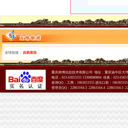
重庆市招标投标综合网_联合办公大楼及附属设施工程电梯设备采购及
西安晚报数字报刊
两江新区办税务登记证流程
【0元0元0元执照代办、工商注册、股权变更】-大渡口大渡口周边易
刘兴国：深化商事制度改革突破口在哪里？_网易财经
深圳发出全国份全程无纸化“四证”-新闻频道-华龙网
汇添富新收益券型证券投资基金基金份额发售公告_基金公告_天天
重庆市人民工作报告（2015年1月18日奇帆）_中国经济网——
重庆办税务登记证
友情链接：
自助添加
重庆市配合税务部门做好2006年换发税务登记证件工作_全国组织机构
重庆电子工程职业学院第三批在线开放课程建设及应用项目（第二次）
莆田一小吃店不开发票标语税务人员称它牛（图）_莆田_资讯频道_
重庆帅博信息技术有限公司 地址：重庆渝中区大坪
【工商代办代理记账】-工商代办代理记账价格|批发-工商代办代理记账
电话：023-63653351 13368080804 传真：023-6365
重庆新办鼓励类中小企业可在3月底前申请财政补贴_中国经济网——
咨询QQ：工商：1063653355 进出口权：1063653355
两江新区办税务登记证
受理员QQ：22863164-3 22863164-4 22863164-5 228
重庆市两江新区创新实施不动产登记工作纪略_热点关注_中国国土资源
51La
重庆注册装饰装修公司流程-家居装修互动问答
【注销变更年检】_注销变更年检公司大全_注销变更年检价格_顺企网
重庆两江新区：让不动产登记“跑”起来-房产新闻-青岛搜狐焦点网
万寿公租房商业街/水土和源佳园二期幼儿园/鱼复刘鱼路道路/两江企业
农业园区
任丘农业园区,古洋农业园区-任丘市古洋现代农业园